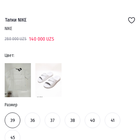
Тапки NIKE
NIKE
140 000 UZS
280 000 UZS
Цвет:
Размер
39
36
37
38
40
41
45