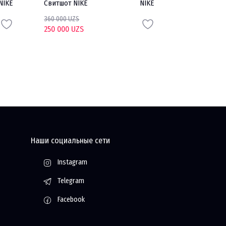
NIKE
Свитшот NIKE
NIKE
Трико UNDE
ARMOUR
360 000 UZS
250 000 UZS
450 000 UZS
300 000 UZS
Наши социальные сети
Instagram
Telegram
Facebook