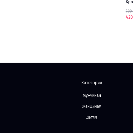
NIKE
Трико UNDER
UNDER
Кро
ARMOUR
ARMOUR
700
420
450 000 UZS
300 000 UZS
Категории
Мужчинам
Женщинам
Детям