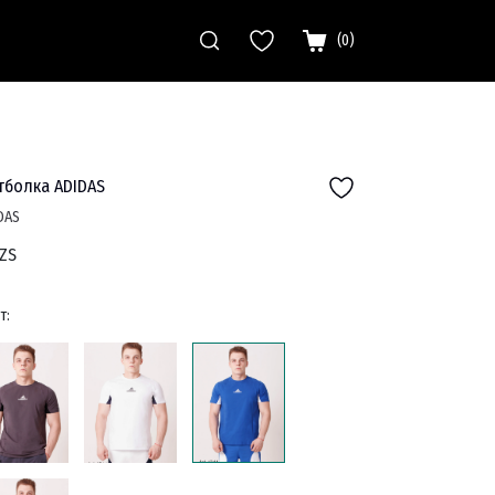
(
0
)
тболка ADIDAS
DAS
ZS
т: