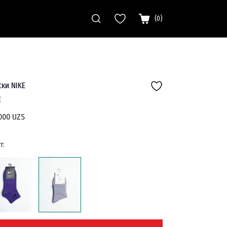
(
0
)
ки NIKE
E
000 UZS
т: