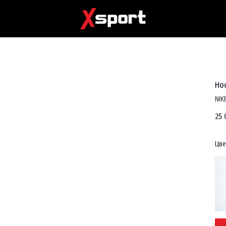
Нос
NIK
25 
Цве