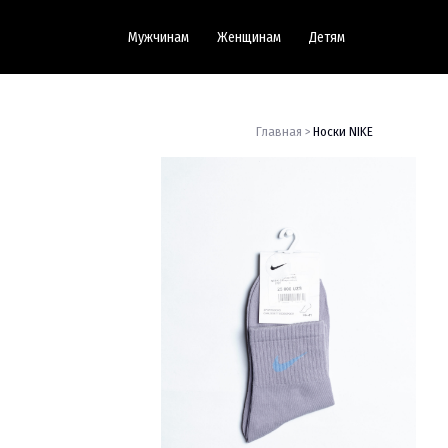
Мужчинам
Женщинам
Детям
Главная >
Носки NIKE