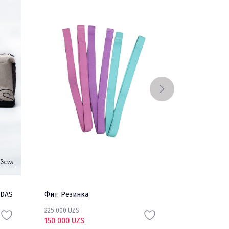
IDAS
Фит. Резинка
Сумка ADIDA
225 000 UZS
360 000 UZS
150 000 UZS
252 000 UZS