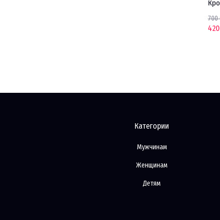
NIKE
Шорты NIKE
NIKE
Кро
250 000 UZS
700
125 000 UZS
420
Категории
Мужчинам
Женщинам
Детям