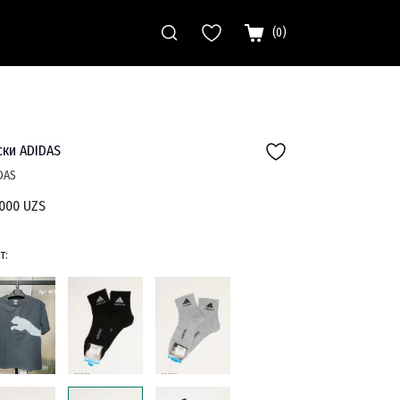
(
0
)
ки ADIDAS
DAS
000 UZS
т: