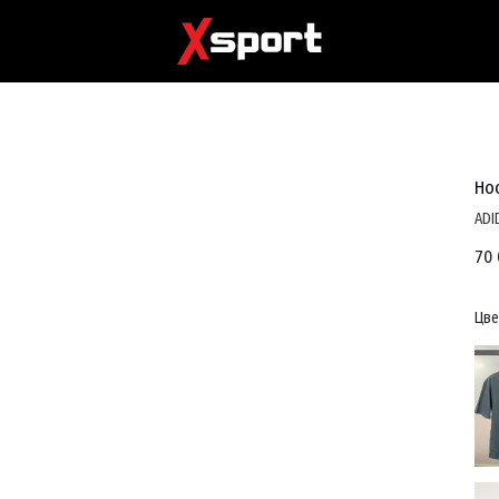
Нос
ADI
70 
Цве