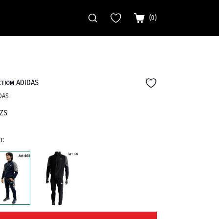
(
0
)
стюм ADIDAS
DAS
ZS
т: