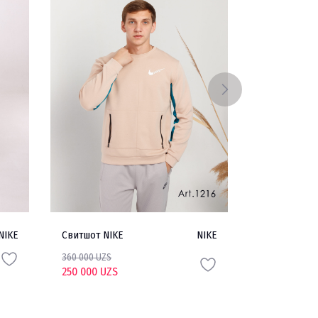
NIKE
Свитшот NIKE
NIKE
Кроссовки N
360 000 UZS
700 000 UZS
250 000 UZS
420 000 UZ