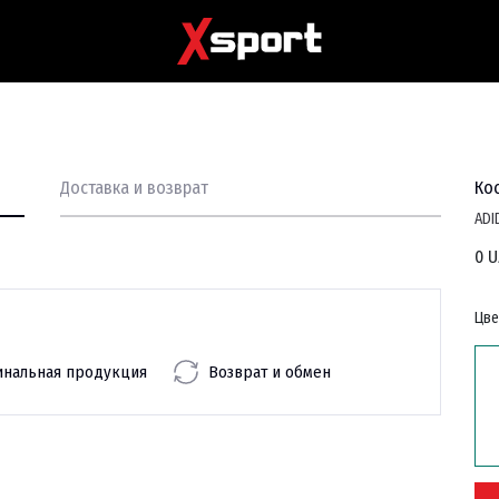
Доставка и возврат
Ко
ADI
0 U
Цве
инальная продукция
Возврат и обмен