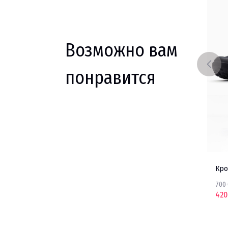
Возможно вам
понравится
NIKE
Кроссовки NIKE
NIKE
Кро
700 000 UZS
700
420 000 UZS
420