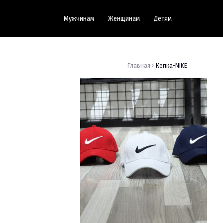
Мужчинам
Женщинам
Детям
Главная >
Кепка-NIKE