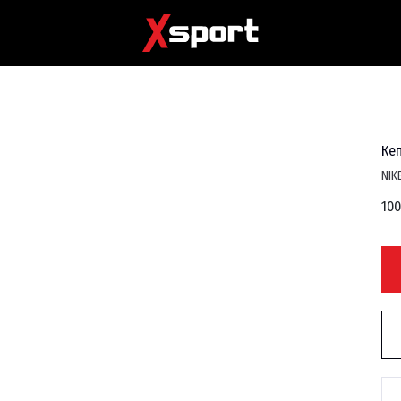
Кеп
NIK
100