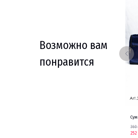
Возможно вам
понравится
NIKE
Кепка ADIDAS
ADIDAS
Сум
150 000 UZS
360
252