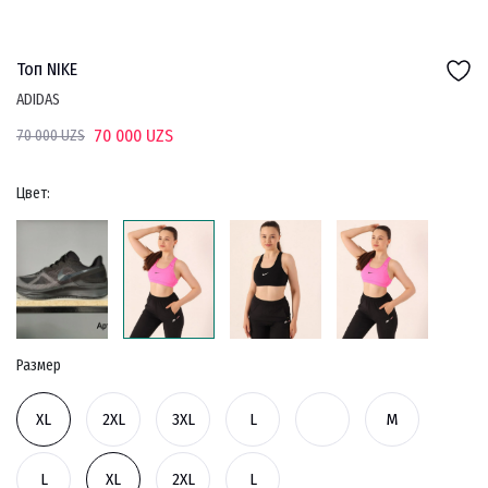
Топ NIKE
ADIDAS
70 000 UZS
70 000 UZS
Цвет:
Размер
XL
2XL
3XL
L
M
L
XL
2XL
L